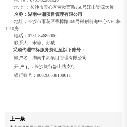
电
话：
0731-82961026
地
址：长沙市天心区劳动西路
256号江山资源大厦
名称：湖南中湘项目管理有限公司
地址：长沙市雨花区香樟路
469号融创前海中心NH1栋
1510房
电话：
0731-84686006
联系人：宋静、孙威
采购代理中标服务费汇至以下账号：
账户
名：湖南中湘项目管理有限公司
开
户
行：长沙银行韶山路支行
银行账号：
800260538108011
上一条
中南建设集团有限公司工作服采购项目公开招标公告