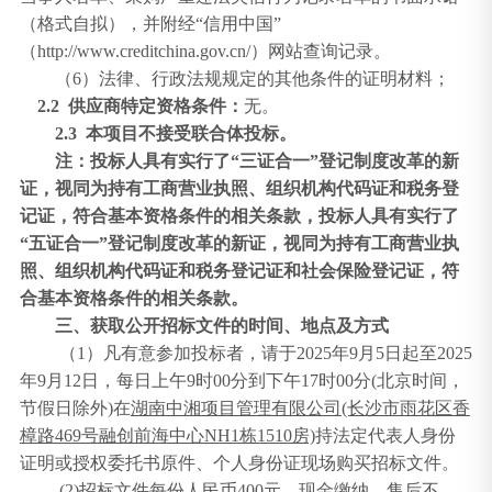
（格式自拟），并附经“信用中国”
（http://www.creditchina.gov.cn/）网站查询记录。
（
6
）法律、行政法规规定的其他条件的证明材料；
2.2 供应商特定资格条件：
无。
2.3
本项目不接受联合体投标。
注：投标人具有实行了
“三证合一”登记制度改革的新
证，视同为持有工商营业执照、组织机构代码证和税务登
记证，符合基本资格条件的相关条款，投标人具有实行了
“五证合一”登记制度改革的新证，视同为持有工商营业执
照、组织机构代码证和税务登记证和社会保险登记证，符
合基本资格条件的相关条款
。
三、获取公开招标文件的时间、地点及方式
（
1
）凡有意参加投标者，请于
202
5
年
9
月
5
日起至
202
5
年
9
月
12
日，每日上午
9
时
00分到下午17时00分(北京时间，
节假日除外)
在
湖南中湘项目管理有限公司
(长沙市雨花区香
樟路469号融创前海中心NH1栋1510房)
持法定代表人身份
证明或授权委托书原件、个人身份证现场购买招标文件。
(2)招标文件每份人民币
400
元，
现金缴纳，
售后不