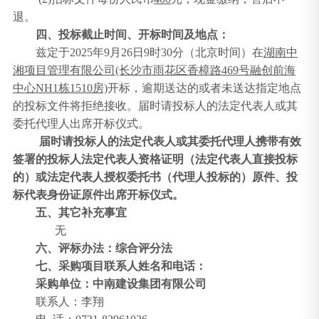
退。
四、投标截止时间、开标时间及地点：
兹定于
20
25
年
9
月
26
日
9
时
3
0分（北京时间）在
湖南中
湘项目管理有限公司
(长沙市雨花区香樟路469号融创前海
中心NH1栋1510房)
开标，逾期送达的或者未送达指定地点
的投标文件将拒绝接收。届时请投标人的法定代表人或其
委托代理人出席开标仪式。
届时请投标人的法定代表人或其委托代理人
携带
有效
签署的投标人法定代表人资格证明（法定代表人直接投标
的）或法定代表人授权委托书（代理人投标的）原件、投
标代表身份证原件出席开标仪式。
五
、其它补充事宜
无
六、
评标办法：综合评分法
七
、采购项目联系人姓名和电话：
采购单位：
中南建设集团有限公司
联系人：李翔